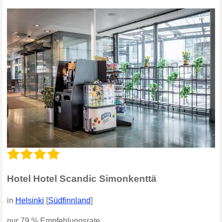
Hotel Hotel Scandic Simonkenttä
in
Helsinki
[
Südfinnland
]
nur 79 % Empfehlungsrate