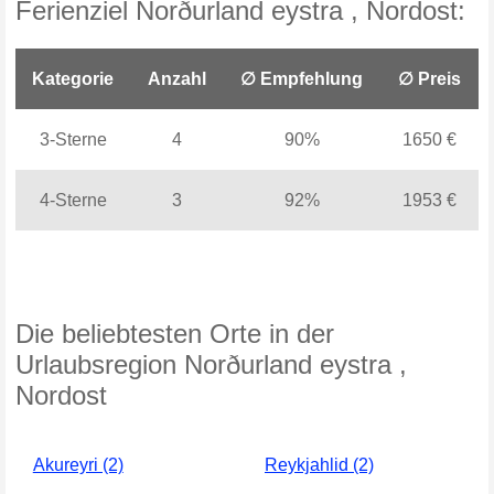
Ferienziel Norðurland eystra , Nordost:
Kategorie
Anzahl
∅ Empfehlung
∅ Preis
3-Sterne
4
90%
1650 €
4-Sterne
3
92%
1953 €
Die beliebtesten Orte in der
Urlaubsregion Norðurland eystra ,
Nordost
Akureyri (2)
Reykjahlid (2)