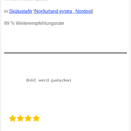
in
Skútustaðir
[
Norðurland eystra , Nordost
]
99 % Weiterempfehlungsrate