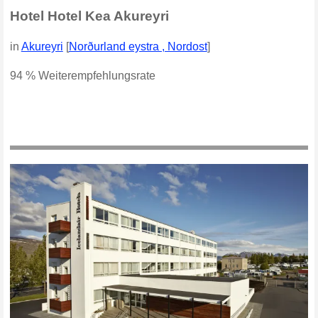
Hotel Hotel Kea Akureyri
in
Akureyri
[
Norðurland eystra , Nordost
]
94 % Weiterempfehlungsrate