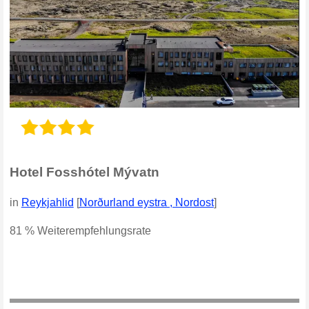
Hotel Fosshótel Mývatn
in
Reykjahlid
[
Norðurland eystra , Nordost
]
81 % Weiterempfehlungsrate