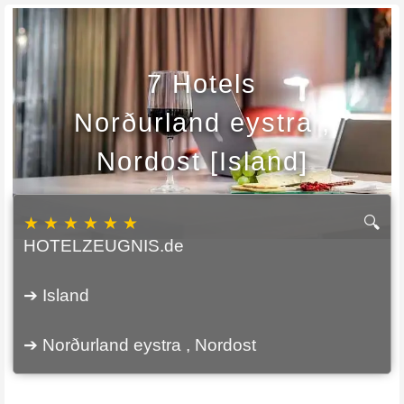
7 Hotels
Norðurland eystra ,
Nordost [Island]
★ ★ ★ ★ ★ ★
🔍
HOTELZEUGNIS.de
➔ Island
➔ Norðurland eystra , Nordost