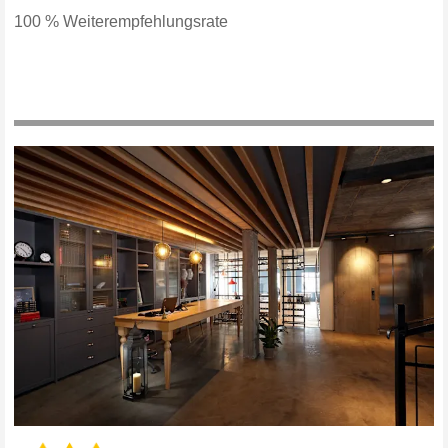
Hotel Siglo Hotel
in
Siglufjörður
[
Norðurland eystra , Nordost
]
100 % Weiterempfehlungsrate