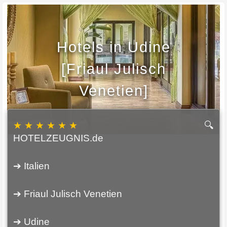
Hotels in Udine
[Friaul Julisch
Venetien]
★ ★ ★ ★ ★ ★
🔍
HOTELZEUGNIS.de
➔ Italien
➔ Friaul Julisch Venetien
➔ Udine