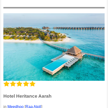
Hotel Heritance Aarah
in
Meedhoo
[
Raa Atoll
]