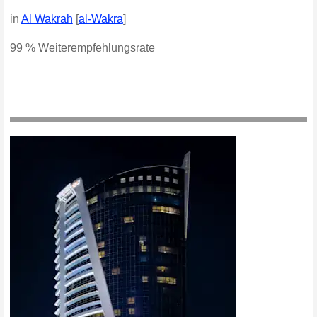
in
Al Wakrah
[
al-Wakra
]
99 % Weiterempfehlungsrate