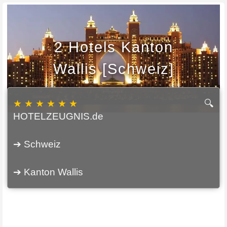
2 Hotels Kanton
Wallis [Schweiz]
★ ★ ★ ★ ★ ★
🔍
HOTELZEUGNIS.de
➔ Schweiz
➔ Kanton Wallis