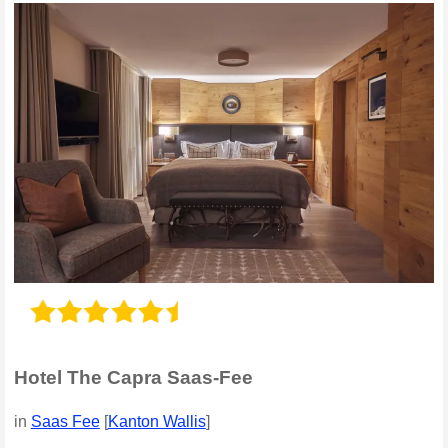
Hotel The Capra Saas-Fee
in
Saas Fee
[
Kanton Wallis
]