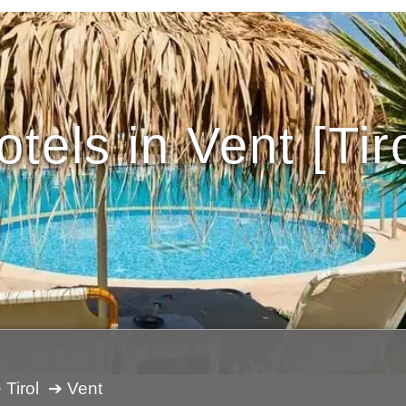
otels in Vent [Tiro
 Tirol
➔ Vent