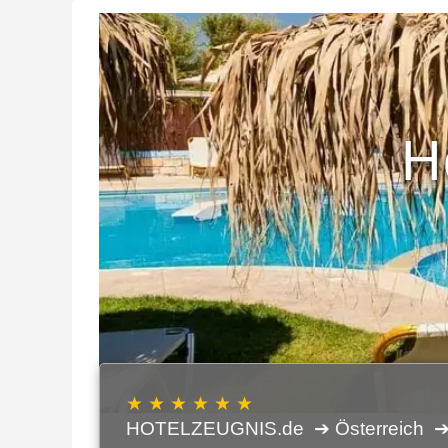
H
★ ★ ★ ★ ★ ★
HOTELZEUGNIS.de
➔ Österreich
➔