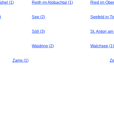
ühel (1)
Reith im Alpbachtal (1)
Ried im Oberi
)
See (2)
Seefeld in Tir
Söll (3)
St. Anton am 
Waidring (2)
Walchsee (1)
Zams (1)
Ze