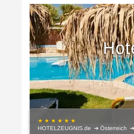
Hote
★ ★ ★ ★ ★ ★
HOTELZEUGNIS.de
➔ Österreich
➔