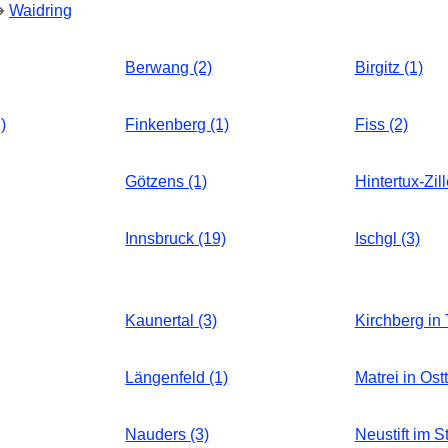
➔
Waidring
Berwang (2)
Birgitz (1)
)
Finkenberg (1)
Fiss (2)
Götzens (1)
Hintertux-Zill
Innsbruck (19)
Ischgl (3)
Kaunertal (3)
Kirchberg in T
Längenfeld (1)
Matrei in Ostt
Nauders (3)
Neustift im St