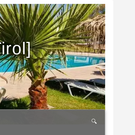
irol]
🔍