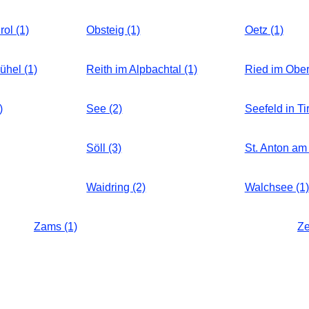
rol (1)
Obsteig (1)
Oetz (1)
ühel (1)
Reith im Alpbachtal (1)
Ried im Oberi
)
See (2)
Seefeld in Tir
Söll (3)
St. Anton am 
Waidring (2)
Walchsee (1)
Zams (1)
Ze