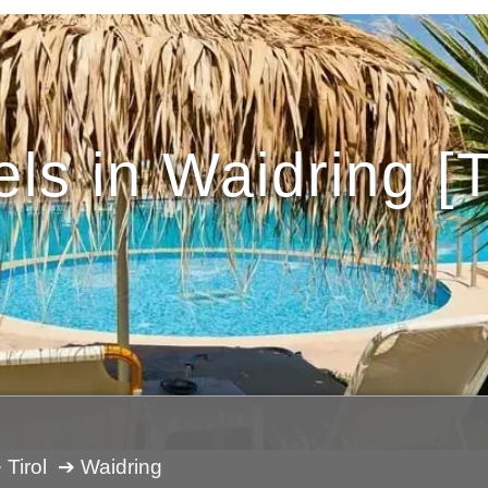
ls in Waidring [T
 Tirol
➔ Waidring