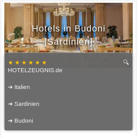
Hotels in Budoni
[Sardinien]
★ ★ ★ ★ ★ ★
🔍
HOTELZEUGNIS.de
➔ Italien
➔ Sardinien
➔ Budoni