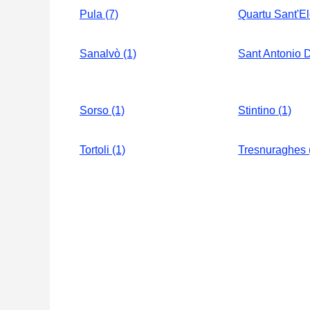
Pula (7)
Quartu Sant'El
Sanalvò (1)
Sant Antonio D
Sorso (1)
Stintino (1)
Tortoli (1)
Tresnuraghes 