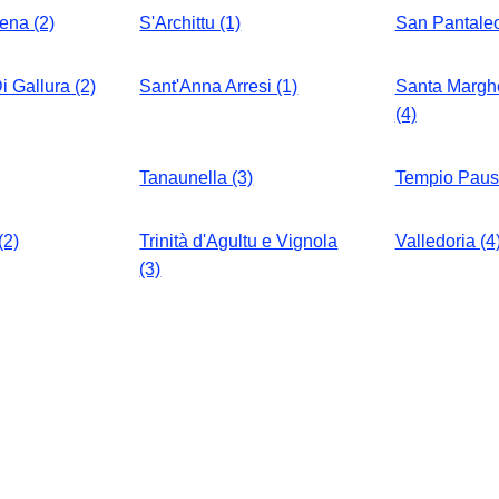
ena (2)
S'Archittu (1)
San Pantaleo
i Gallura (2)
Sant'Anna Arresi (1)
Santa Marghe
(4)
Tanaunella (3)
Tempio Pausa
(2)
Trinità d'Agultu e Vignola
Valledoria (4
(3)