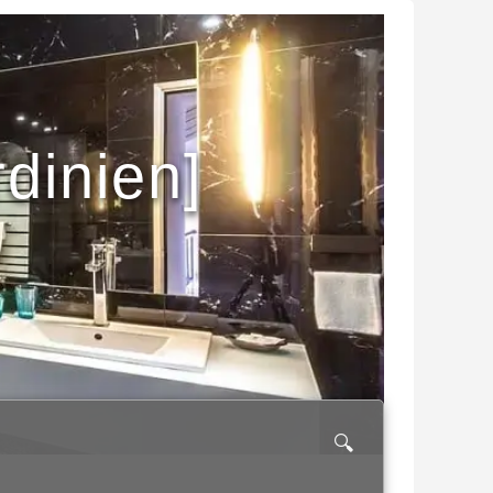
rdinien]
🔍