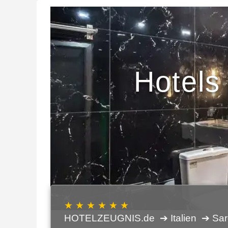
Hotels 
★ ★ ★ ★ ★ ★
HOTELZEUGNIS.de
➔ Italien
➔ Sar