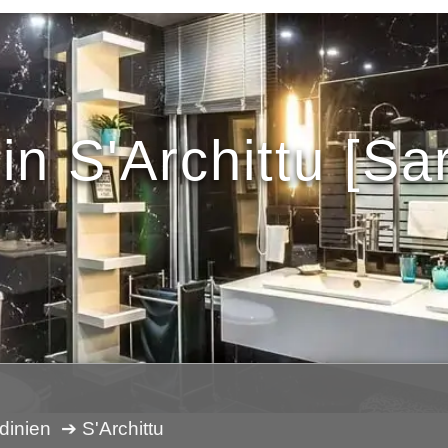
in S'Archittu [Sa
dinien
➔ S'Archittu