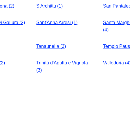
ena (2)
S'Archittu (1)
San Pantaleo
i Gallura (2)
Sant'Anna Arresi (1)
Santa Marghe
(4)
Tanaunella (3)
Tempio Pausa
(2)
Trinità d'Agultu e Vignola
Valledoria (4
(3)