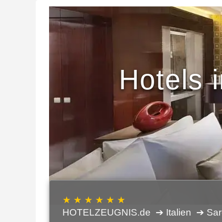
Hotels 
★ ★ ★ ★ ★ ★
HOTELZEUGNIS.de
➔ Italien
➔ Sar