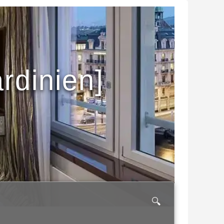
rdinien]
🔍