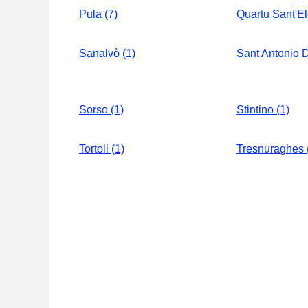
Pula (7)
Quartu Sant'El
Sanalvò (1)
Sant Antonio D
Sorso (1)
Stintino (1)
Tortoli (1)
Tresnuraghes 