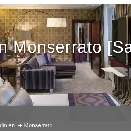
in Monserrato [Sa
dinien
➔ Monserrato