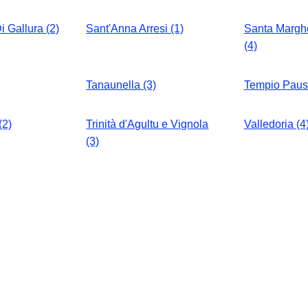
i Gallura (2)
Sant'Anna Arresi (1)
Santa Marghe
(4)
Tanaunella (3)
Tempio Pausa
(2)
Trinità d'Agultu e Vignola
Valledoria (4
(3)