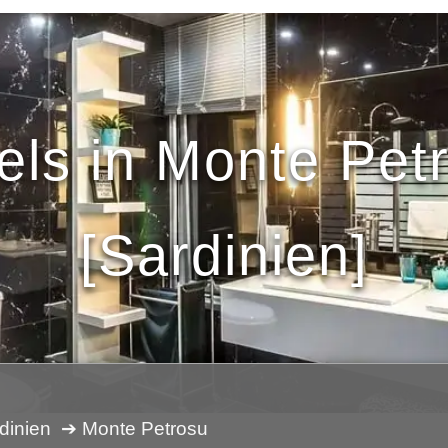
els in Monte Pet
[Sardinien]
dinien
➔ Monte Petrosu