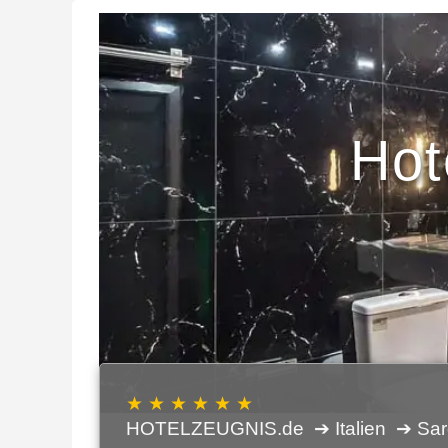
Hot
★ ★ ★ ★ ★ ★
HOTELZEUGNIS.de
➔ Italien
➔ Sar