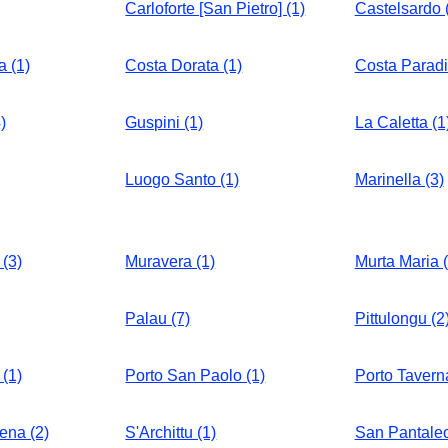
Carloforte [San Pietro] (1)
Castelsardo 
a (1)
Costa Dorata (1)
Costa Paradi
)
Guspini (1)
La Caletta (1
Luogo Santo (1)
Marinella (3)
(3)
Muravera (1)
Murta Maria (
Palau (7)
Pittulongu (2
(1)
Porto San Paolo (1)
Porto Taverna
ena (2)
S'Archittu (1)
San Pantaleo