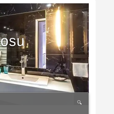
rosu
🔍